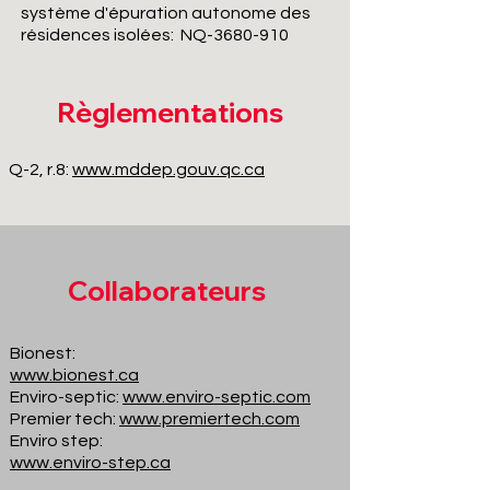
système d'épuration autonome des
résidences isolées: NQ-3680-910
Règlementations
Q-2, r.8:
www.mddep.gouv.qc.ca
Collaborateurs
Bionest:
www.bionest.ca
Enviro-septic:
www.enviro-septic.com
Premier tech:
www.premiertech.com
Enviro step:
www.enviro-step.ca