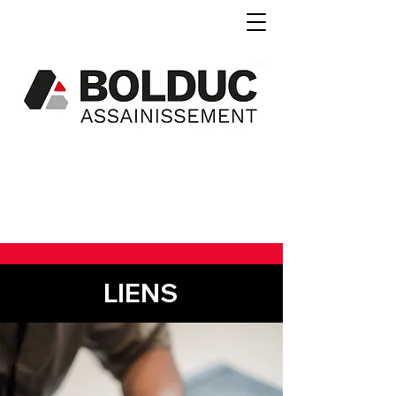
Produits
d'aménagemen
t paysager
LIENS